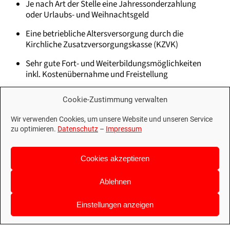
Je nach Art der Stelle eine Jahressonderzahlung
oder Urlaubs- und Weihnachtsgeld
Eine betriebliche Altersversorgung durch die
Kirchliche Zusatzversorgungskasse (KZVK)
Sehr gute Fort- und Weiterbildungsmöglichkeiten
inkl. Kostenübernahme und Freistellung
Vielfältige Entwicklungs- und
Cookie-Zustimmung verwalten
Aufstiegsmöglichkeiten
Wir verwenden Cookies, um unsere Website und unseren Service
Ein strukturiertes Einarbeitungskonzept
zu optimieren.
Datenschutz
–
Impressum
Exklusive Rabattaktionen
Cookies akzeptieren
Eine betriebliche Gesundheitsförderung
JobRad-Leasing
Ablehnen
Teamgeist – Kolleg*innen, auf die Sie sich verlassen
Einstellungen anzeigen
können
Ein wertschätzendes Arbeitsklima